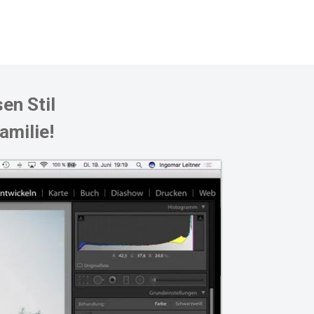
en Stil
amilie!