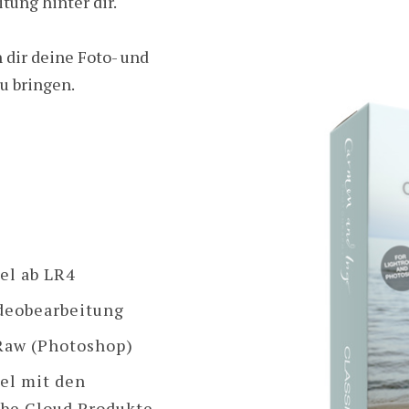
tung hinter dir.
 dir deine Foto- und
u bringen.
el ab LR4
ideobearbeitung
Raw (Photoshop)
el mit den
obe Cloud Produkte