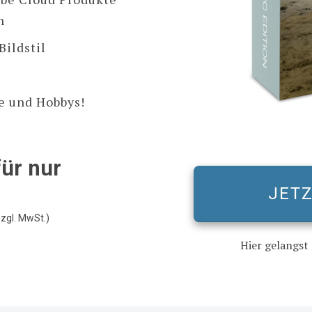
n
Bildstil
e und Hobbys!
für nur
J
ET
zzgl. MwSt.)
Hier gelangst 