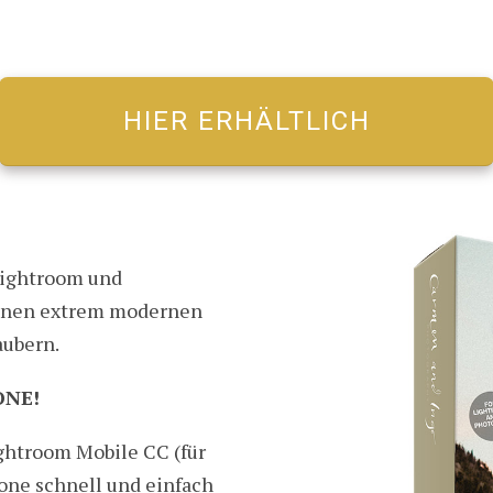
HIER ERHÄLTLICH
Lightroom und
einen extrem modernen
aubern.
ONE!
ghtroom Mobile CC (für
one schnell und einfach