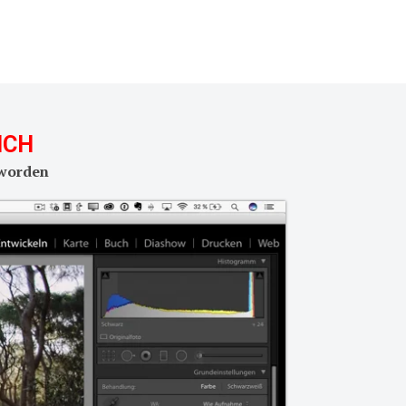
ICH
 worden