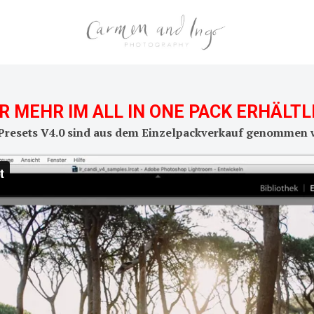
R MEHR IM ALL IN ONE PACK ERHÄLTL
Presets V4.0 sind aus dem Einzelpackverkauf genommen