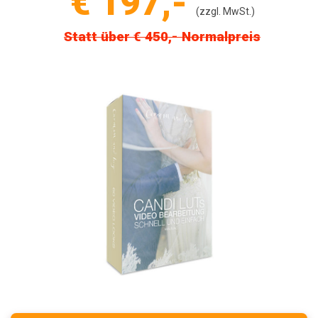
€ 197,-
(zzgl. MwSt.)
Statt über € 450,- Normalpreis