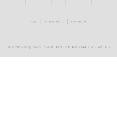
AGB
DATENSCHUTZ
IMPRESSUM
© 2008 - 2025 CARMEN AND INGO PHOTOGRAPHY. ALL RIGHTS
RESERVED.